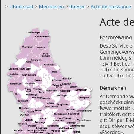
>
Ufankssäit
>
Memberen
>
Roeser
>
Acte de naissance
Acte d
Beschreiwung
Dëse Service e
Gemengeverwalt
kann néideg si
- zivilt Bestiedn
- Ufro fir Kann
- oder Ufro fir
Démarchen
Är Demande wäe
geschéckt ginn
Iwwermëttelt 
traitéiert, gët
gitt Dir per E-
esou séiwer wé
«Fäerdeg».