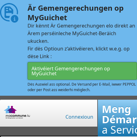
Är Gemengerechungen op
MyGuichet
Dir kënnt Är Gemengerechungen elo direkt an
Ärem perséinleche MyGuichet-Beräich
ukucken.
Fir dës Optioun z’aktivéieren, klickt w.e.g. op
dëse Link :
Aktivéiert Gemengerechungen op
MyGuichet
Dës Auswiel ass optional. De Versand per E-Mail, iwwer PEPPOL
oder per Post ass weiderhi méiglech.
Meng
Démar
Connexioun
a Servi