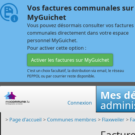
Vos factures communales sur
MyGuichet
Vous pouvez désormais consulter vos factures
communales directement dans votre espace
personnel MyGuichet.
Pour activer cette option :
Activer les factures sur MyGuichet
C'est un choix facultatif, la distribution via email, le réseau
PEPPOL ou par courrier reste disponible.
Mes d
adminis
Connexion
>
Page d'accueil
>
Communes membres
>
Flaxweiler
>
Fa