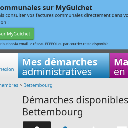
 communales sur MyGuichet
s consulter vos factures communales directement dans vo
ion :
 sur MyGuichet
istribution via email, le réseau PEPPOL ou par courrier reste disponible.
Mes démarches
Ma
administratives
en 
nexion
membres
>
Bettembourg
Démarches disponibles
Bettembourg