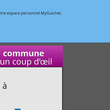
tre espace personnel MyGuichet.
 commune
un coup d’œil
 à